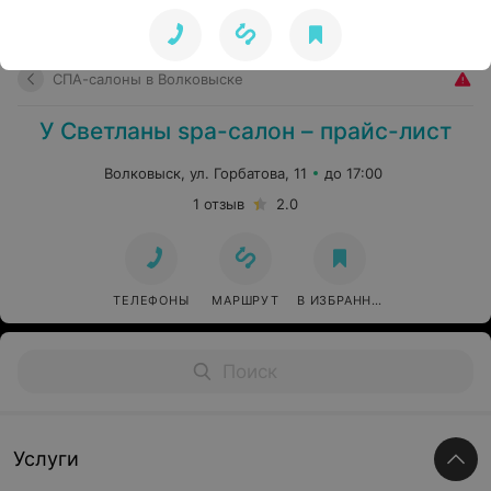
СПА-салоны в Волковыске
У Светланы spa-салон – прайс-лист
Волковыск, ул. Горбатова, 11
до 17:00
1 отзыв
2.0
ТЕЛЕФОНЫ
МАРШРУТ
В ИЗБРАННОЕ
Услуги