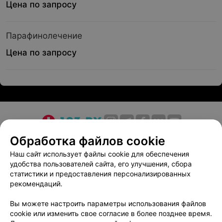
Цена по запросу
Парафинолечение
Цена по запросу
О проекте
Новости проекта
Размещение рекламы
Обработка файлов cookie
Медицинский маркетинг
Публичный договор
Наш сайт использует файлы cookie для обеспечения
удобства пользователей сайта, его улучшения, сбора
Пользовательское соглашение
Способы оплаты
статистики и предоставления персонализированных
Вакансии
Партнеры
рекомендаций.
Написать руководителю 103.by
Вы можете настроить параметры использования файлов
Написать в поддержку
cookie или изменить свое согласие в более позднее время.
Персональные настройки cookie